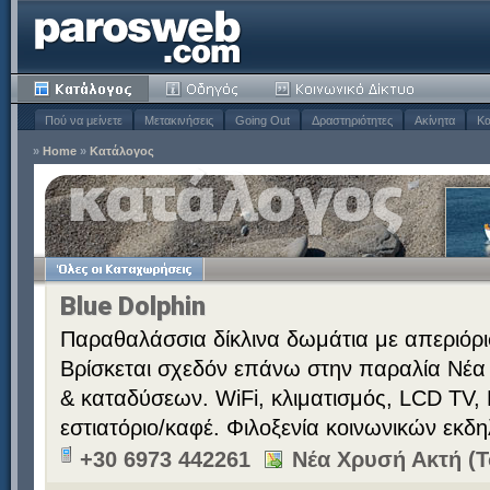
Πού να μείνετε
Μετακινήσεις
Going Out
Δραστηριότητες
Ακίνητα
Κα
»
Home
»
Κατάλογος
Blue Dolphin
Παραθαλάσσια δίκλινα δωμάτια με απεριόρ
Βρίσκεται σχεδόν επάνω στην παραλία Νέα 
& καταδύσεων. WiFi, κλιματισμός, LCD TV,
εστιατόριο/καφέ. Φιλοξενία κοινωνικών εκ
+30 6973 442261
Νέα Χρυσή Ακτή (Τ