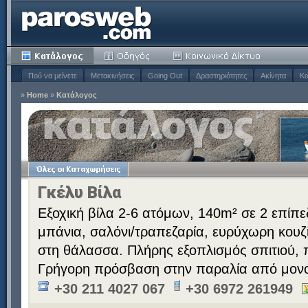
Πού να μείνετε
Μετακινήσεις
Going Out
Δραστηριότητες
Ακίνητα
Κα
»
Home
»
Κατάλογος
Γκέλυ Βίλα
Εξοχική βίλα 2-6 ατόμων, 140m² σε 2 επίπε
μπάνια, σαλόνι/τραπεζαρία, ευρύχωρη κουζί
στη θάλασσα. Πλήρης εξοπλισμός σπιτιού,
Γρήγορη πρόσβαση στην παραλία από μονο
+30 211 4027 067
+30 6972 261949