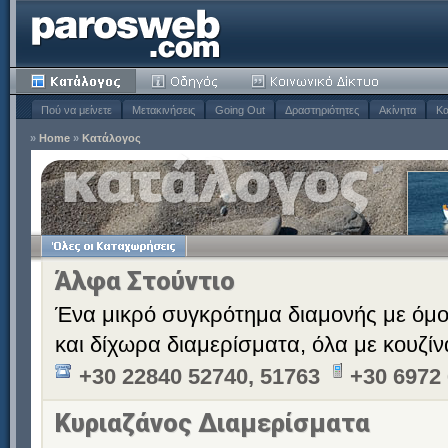
Πού να μείνετε
Μετακινήσεις
Going Out
Δραστηριότητες
Ακίνητα
Κα
»
Home
»
Κατάλογος
Άλφα Στούντιο
Ένα μικρό συγκρότημα διαμονής με όμ
και δίχωρα διαμερίσματα, όλα με κουζίν
+30 22840 52740, 51763
+30 6972
Κυριαζάνος Διαμερίσματα