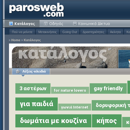
Πού να μείνετε
Μετακινήσεις
Going Out
Δραστηριότητες
Ακίνητα
Κα
»
Home
»
Κατάλογος
3 αστέρων
gay friendly
for nature lovers
για παιδιά
δορυφορική 
γωνιά Internet
δωμάτια με κουζίνα
κήπος
κ