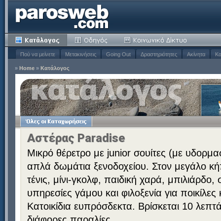
Πού να μείνετε
Μετακινήσεις
Going Out
Δραστηριότητες
Ακίνητα
Κα
»
Home
»
Κατάλογος
Αστέρας Paradise
Μικρό θέρετρο με junior σουίτες (με υδορμα
απλά δωμάτια ξενοδοχείου. Στον μεγάλο κή
τένις, μίνι-γκολφ, παιδική χαρά, μπιλιάρδο
υπηρεσίες γάμου και φιλοξενία για ποικίλες
Κατοικίδια ευπρόσδεκτα. Βρίσκεται 10 λεπ
διάφορες παραλίες.