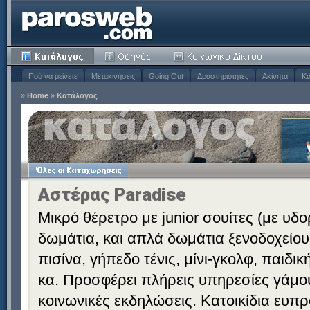
Πού να μείνετε
Μετακινήσεις
Going Out
Δραστηριότητες
Ακίνητα
Κα
»
Home
»
Κατάλογος
Αστέρας Paradise
Μικρό θέρετρο με junior σουίτες (με υδ
δωμάτια, και απλά δωμάτια ξενοδοχείου
πισίνα, γήπεδο τένις, μίνι-γκολφ, παιδι
κα. Προσφέρει πλήρεις υπηρεσίες γάμου 
κοινωνικές εκδηλώσεις. Κατοικίδια ευπ