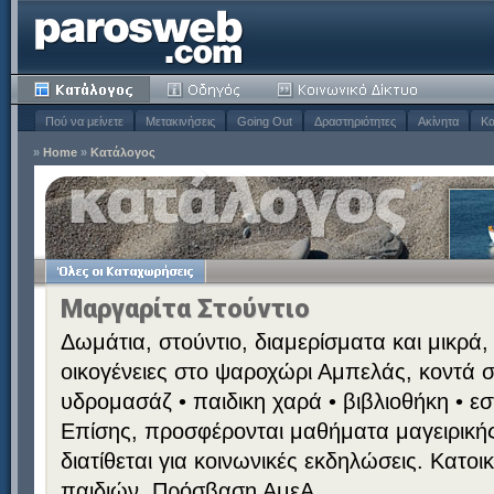
Πού να μείνετε
Μετακινήσεις
Going Out
Δραστηριότητες
Ακίνητα
Κα
»
Home
»
Κατάλογος
Μαργαρίτα Στούντιο
Δωμάτια, στούντιο, διαμερίσματα και μικρά,
οικογένειες στο ψαροχώρι Αμπελάς, κοντά σ
υδρομασάζ • παιδικη χαρά • βιβλιοθήκη • εστ
Επίσης, προσφέρονται μαθήματα μαγειρικής
διατίθεται για κοινωνικές εκδηλώσεις. Κατο
παιδιών. Πρόσβαση ΑμεΑ.