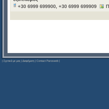
+30 6999 699900, +30 6999 699909
Π
|
Σχετικά με μας
|
Διαφήμιση
|
Contact Parosweb
|