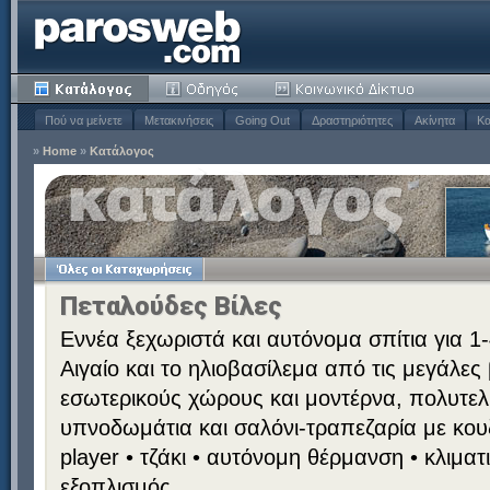
Πού να μείνετε
Μετακινήσεις
Going Out
Δραστηριότητες
Ακίνητα
Κα
»
Home
»
Κατάλογος
Πεταλούδες Βίλες
Εννέα ξεχωριστά και αυτόνομα σπίτια για 1
Αιγαίο και το ηλιοβασίλεμα από τις μεγάλες
εσωτερικούς χώρους και μοντέρνα, πολυτε
υπνοδωμάτια και σαλόνι-τραπεζαρία με κουζ
player • τζάκι • αυτόνομη θέρμανση • κλιμα
εξοπλισμός