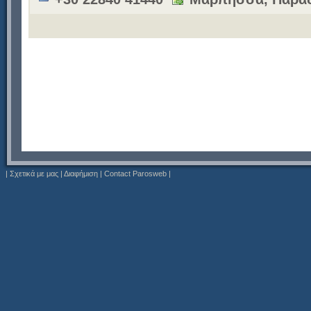
|
Σχετικά με μας
|
Διαφήμιση
|
Contact Parosweb
|