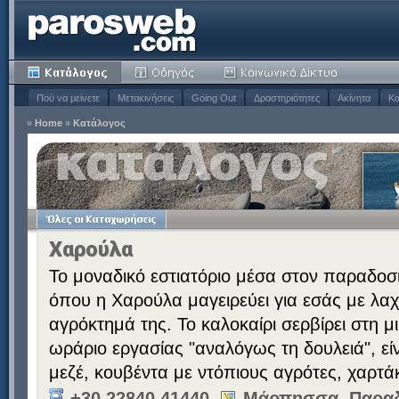
Πού να μείνετε
Μετακινήσεις
Going Out
Δραστηριότητες
Ακίνητα
Κα
»
Home
»
Κατάλογος
Χαρούλα
Το μοναδικό εστιατόριο μέσα στον παραδοσ
όπου η Χαρούλα μαγειρεύει για εσάς με λαχ
αγρόκτημά της. Το καλοκαίρι σερβίρει στη μι
ωράριο εργασίας "αναλόγως τη δουλειά", είν
μεζέ, κουβέντα με ντόπιους αγρότες, χαρτάκ
+30 22840 41440
Μάρπησσα, Παραδ