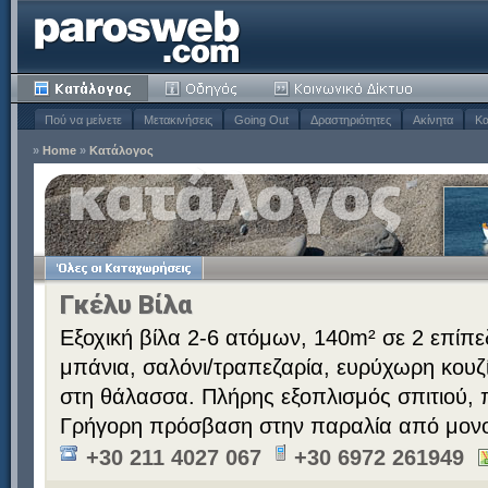
Πού να μείνετε
Μετακινήσεις
Going Out
Δραστηριότητες
Ακίνητα
Κα
»
Home
»
Κατάλογος
Γκέλυ Βίλα
Εξοχική βίλα 2-6 ατόμων, 140m² σε 2 επίπε
μπάνια, σαλόνι/τραπεζαρία, ευρύχωρη κουζί
στη θάλασσα. Πλήρης εξοπλισμός σπιτιού,
Γρήγορη πρόσβαση στην παραλία από μονο
+30 211 4027 067
+30 6972 261949