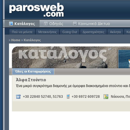
Πού να μείνετε
Μετακινήσεις
Going Out
Δραστηριότητες
Ακίνητα
Κα
»
Home
»
Κατάλογος
Άλφα Στούντιο
Ένα μικρό συγκρότημα διαμονής με όμορφα διακοσμημένα στούντιο και δ
+30 22840 52740, 51763
+30 6972 609728
Νάουσα, Πι