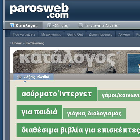
Πού να μείνετε
Μετακινήσεις
Going Out
Δραστηριότητες
Ακίνητα
Κα
»
Home
»
Κατάλογος
ασύρματο Ίντερνετ
γάμοι/κοινων
για παιδιά
γιόγκα, διαλογισμός
διαθέσιμα βιβλία για επισκέπτε