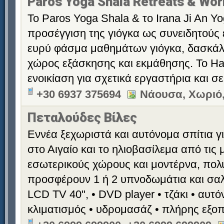
Paros Yoga Shala Retreats & Wo
Το Paros Yoga Shala & το Irana Ji An Y
προσέγγιση της γιόγκα ως συνειδητούς
ευρύ φάσμα μαθημάτων γιόγκα, δασκάλ
χώρος εξάσκησης και εκμάθησης. Το Hall
ενοικίαση για σχετικά εργαστήρια και σε
+30 6937 375694
Νάουσα, Χωριό,
Πεταλούδες Βίλες
Εννέα ξεχωριστά και αυτόνομα σπίτια γι
στο Αιγαίο και το ηλιοβασίλεμα από τις
εσωτερικούς χώρους και μοντέρνα, πολ
προσφέρουν 1 ή 2 υπνοδωμάτια και σαλό
LCD TV 40", • DVD player • τζάκι • αυτ
κλιματισμός • υδρομασάζ • πλήρης εξο