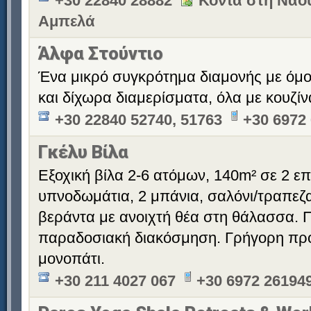
+30 22840 28882
Κοντά στη Νάου
Αμπελά
Άλφα Στούντιο
Ένα μικρό συγκρότημα διαμονής με όμ
και δίχωρα διαμερίσματα, όλα με κουζίν
+30 22840 52740, 51763
+30 6972
Γκέλυ Βίλα
Εξοχική βίλα 2-6 ατόμων, 140m² σε 2 επ
υπνοδωμάτια, 2 μπάνια, σαλόνι/τραπεζ
βεράντα με ανοιχτή θέα στη θάλασσα. Π
παραδοσιακή διακόσμηση. Γρήγορη πρ
μονοπάτι.
+30 211 4027 067
+30 6972 26194