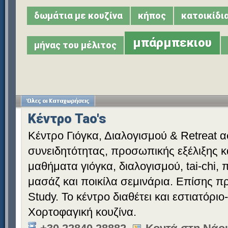
δωμάτια με κουζίνα
κήπος
κατοικίδι
μπάρμπεκιου
μήνας του μέλιτος
Κέντρο Tao's
Κέντρο Γιόγκα, Διαλογισμού & Retreat 
συνειδητότητας, προσωπικής εξέλιξης κ
μαθήματα γιόγκα, διαλογισμού, tai-chi, π
μασάζ και ποικίλα σεμινάρια. Επίσης 
Study. Το κέντρο διαθέτει και εστιατόρι
Χορτοφαγική κουζίνα.