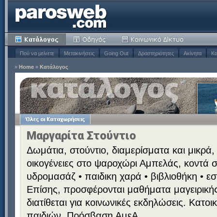
Πού να μείνετε
Μετακινήσεις
Going Out
Δραστηριότητες
Ακίνητα
Κα
»
Home
»
Κατάλογος
Μαργαρίτα Στούντιο
Δωμάτια, στούντιο, διαμερίσματα και μικρά,
οικογένειες στο ψαροχώρι Αμπελάς, κοντά σ
υδρομασάζ • παιδικη χαρά • βιβλιοθήκη • εστ
Επίσης, προσφέρονται μαθήματα μαγειρικής
διατίθεται για κοινωνικές εκδηλώσεις. Κατο
παιδιών. Πρόσβαση ΑμεΑ.