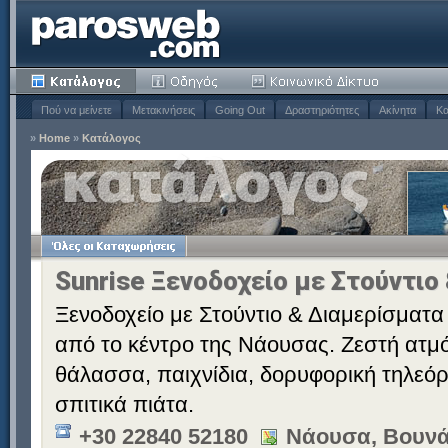
Πού να μείνετε
Μετακινήσεις
Going Out
Δραστηριότητες
Ακίνητα
Κα
»
Home
»
Κατάλογος
Sunrise Ξενοδοχείο με Στούντιο
Ξενοδοχείο με Στούντιο & Διαμερίσματα 
από το κέντρο της Νάουσας. Ζεστή ατμό
θάλασσα, παιχνίδια, δορυφορική τηλεόρ
σπιτικά πιάτα.
+30 22840 52180
Νάουσα, Βουνά