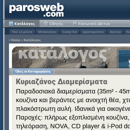
Πού να μείνετε
Μετακινήσεις
Going Out
Δραστηριότητες
Ακίνητα
Κα
»
Home
»
Κατάλογος
Κυριαζάνος Διαμερίσματα
Παραδοσιακά διαμερίσματα (35m² - 45m
κουζίνα και βεράντες με ανοιχτή θέα, χ
πλακόστρωτη αυλή. Ιδανικά για οικογένε
Παροχές: πλήρως εξοπλισμένη κουζίνα,
τηλεόραση, NOVA, CD player & i-Pod doc