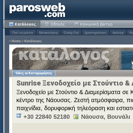
Πού να μείνετε
Μετακινήσεις
Going Out
Δραστηριότητες
Ακίνητα
Κα
»
Home
»
Κατάλογος
Sunrise Ξενοδοχείο με Στούντιο &
Ξενοδοχείο με Στούντιο & Διαμερίσματα σε 
κέντρο της Νάουσας. Ζεστή ατμόσφαιρα, πι
παιχνίδια, δορυφορική τηλεόραση και εστιατ
+30 22840 52180
Νάουσα, Βουνάλι