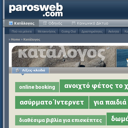
Πού να μείνετε
Μετακινήσεις
Going Out
Δραστηριότητες
Ακίνητα
Κα
»
Home
»
Κατάλογος
ανοιχτό φέτος το 
online booking
ασύρματο Ίντερνετ
για παιδιά
δωμά
διαθέσιμα βιβλία για επισκέπτες