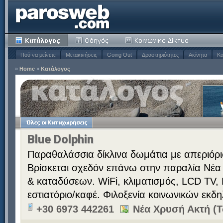
Πού να μείνετε
Μετακινήσεις
Going Out
Δραστηριότητες
Ακίνητα
Κα
»
Home
»
Κατάλογος
Blue Dolphin
Παραθαλάσσια δίκλινα δωμάτια με απεριόρ
Βρίσκεται σχεδόν επάνω στην παραλία Νέα 
& καταδύσεων. WiFi, κλιματισμός, LCD TV,
εστιατόριο/καφέ. Φιλοξενία κοινωνικών εκ
+30 6973 442261
Νέα Χρυσή Ακτή (Τ