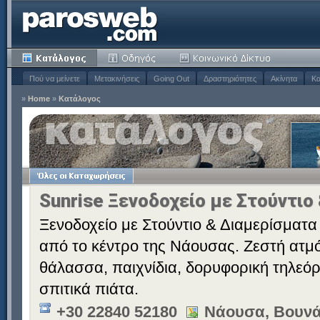
Πού να μείνετε
Μετακινήσεις
Going Out
Δραστηριότητες
Ακίνητα
Κα
»
Home
»
Κατάλογος
Sunrise Ξενοδοχείο με Στούντιο
Ξενοδοχείο με Στούντιο & Διαμερίσματα 
από το κέντρο της Νάουσας. Ζεστή ατμό
θάλασσα, παιχνίδια, δορυφορική τηλεόρ
σπιτικά πιάτα.
+30 22840 52180
Νάουσα, Βουνά