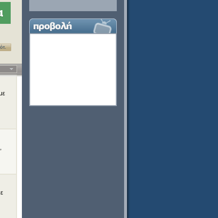
α
ότ.
με
,
με