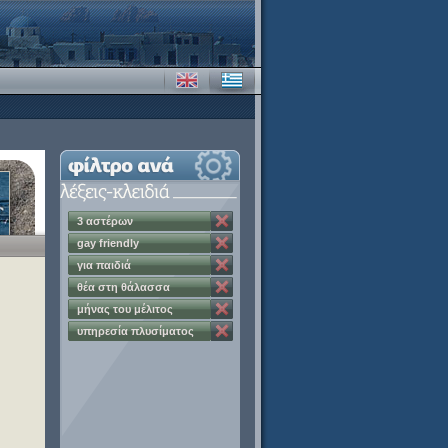
3 αστέρων
gay friendly
για παιδιά
θέα στη θάλασσα
μήνας του μέλιτος
υπηρεσία πλυσίματος
ρούχων