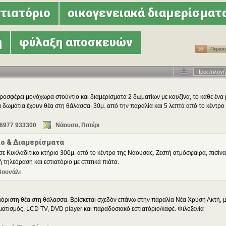
τιατόριο
οικογενειακά διαμερίσματ
ή
φύλαξη αποσκευών
Περισσ
…
Προεπιλογή
ροσφέρει μονόχωρα στούντιο και διαμερίσματα 2 δωματίων με κουζίνα, το κάθε ένα 
α δωμάτια έχουν θέα στη θάλασσα. 30μ. από την παραλία και 5 λεπτά από το κέντρο
 6977 933300
Νάουσα, Πιπέρι
ιο & Διαμερίσματα
σε Κυκλαδίτικο κτήριο 300μ. από το κέντρο της Νάουσας. Ζεστή ατμόσφαιρα, πισίνα
 τηλεόραση και εστιατόριο με σπιτικά πιάτα.
Βουνάλι
όριστη θέα στη θάλασσα. Βρίσκεται σχεδόν επάνω στην παραλία Νέα Χρυσή Ακτή, 
ιματισμός, LCD TV, DVD player και παραδοσιακό εστιατόριο/καφέ. Φιλοξενία