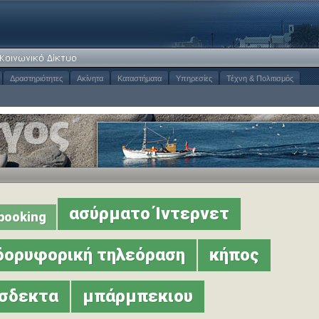
Δραστηριότητες
Ακίνητα
Καταστήματα
Υπηρεσίες
Τέχνη & Πολιτισμός
ασύρματο Ίντερνετ
 booking
δορυφορική τηλεόραση
κήπος
όσδεκτα
μπάρμπεκιου