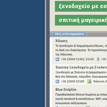
ξενοδοχείο με εσ
σπιτική μαγειρικ
Άδωνις
Το ξενοδοχείο & διαμερίσματα Άδωνις, π
τη δική του διακόσμηση. Τα περισσότερ
της Νάουσας.
+30 22840 51462, 51150
+30
Sunrise Ξενοδοχείο με Στούντ
Ξενοδοχείο με Στούντιο & Διαμερίσματα 
θέα στη θάλασσα, παιχνίδια, δορυφορική
+30 22840 52180
Νάουσα, 
Blue Dolphin
Παραθαλάσσια δίκλινα δωμάτια με απερι
σχολή windsurf & καταδύσεων. WiFi, κλ
κοινωνικών εκδηλώσεων.