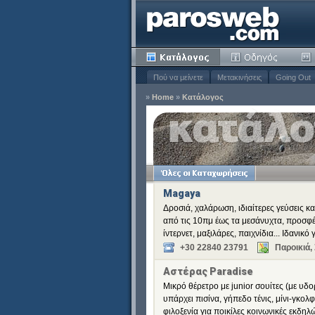
Πού να μείνετε
Μετακινήσεις
Going Out
»
Home
»
Κατάλογος
ειδιά
Κατάργηση
Κατάργηση
Κατάργηση
Magaya
Δροσιά, χαλάρωση, ιδιαίτερες γεύσεις κ
από τις 10πμ έως τα μεσάνυχτα, προσφέρ
ίντερνετ, μαξιλάρες, παιχνίδια... Ιδανι
+30 22840 23791
Παροικιά,
Αστέρας Paradise
Μικρό θέρετρο με junior σουίτες (με υδ
υπάρχει πισίνα, γήπεδο τένις, μίνι-γκο
φιλοξενία για ποικίλες κοινωνικές εκδη