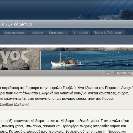
Δραστηριότητες
Ακίνητα
Καταστήματα
Υπηρεσίες
Τέχνη & Πολιτισμός
Προεπιλογή
αι παρεΐστικη ατμόσφαιρα στην παραλία Σουβλιά, λίγο έξω από την Παροικία. Ανοιχτ
ει ποικιλία πιάτων από Ελληνική και Ασιατική κουζίνα. Άνετοι καναπέδες, αιώρες,
κό για οικογένειες! Σημείο συνάντησης των μόνιμων επισκεπτών της Πάρου.
 Σουβλιά (Δελφίνι)
ορμασάζ), οικογενειακά δωμάτια, και απλά δωμάτια ξενοδοχείου. Στον μεγάλο κήπο
λφ, παιδική χαρά, μπιλιάρδο, σάουνα κα. Προσφέρει πλήρεις υπηρεσίες γάμου και
λώσεις. Κατοικίδια ευπρόσδεκτα. Βρίσκεται 10 λεπτά οδήγηση από τη Νάουσα και