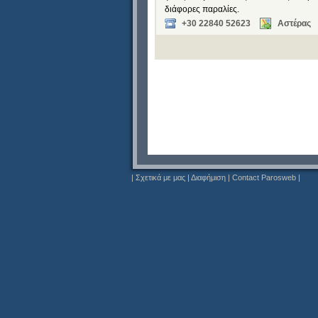
διάφορες παραλίες.
+30 22840 52623
Αστέρας
|
Σχετικά με μας
|
Διαφήμιση
|
Contact Parosweb
|