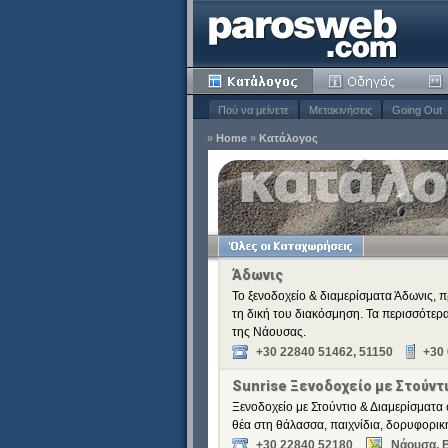
Πού να μείνετε
Μετακινήσεις
Going Out
»
Home
»
Κατάλογος
ειδιά
Κατάργηση
Κατάργηση
Κατάργηση
Άδωνις
Κατάργηση
Το ξενοδοχείο & διαμερίσματα Άδωνις, π
Κατάργηση
τη δική του διακόσμηση. Τα περισσότερ
της Νάουσας.
+30 22840 51462, 51150
+30
Sunrise Ξενοδοχείο με Στούντ
Ξενοδοχείο με Στούντιο & Διαμερίσματα 
θέα στη θάλασσα, παιχνίδια, δορυφορική
+30 22840 52180
Νάουσα, 