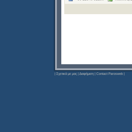
|
Σχετικά με μας
|
Διαφήμιση
|
Contact Parosweb
|